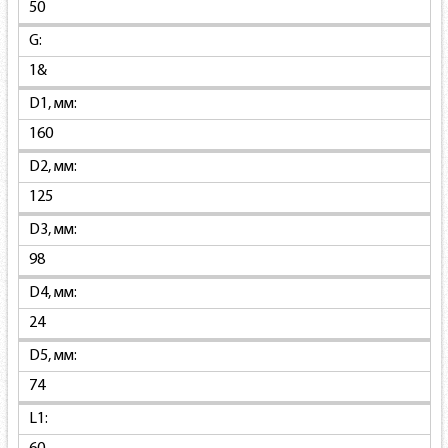
50
G:
1&
D1, мм:
160
D2, мм:
125
D3, мм:
98
D4, мм:
24
D5, мм:
74
L1: