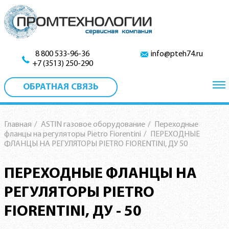
8 800 533-96-36
info@pteh74.ru
+7 (3513) 250-290
ОБРАТНАЯ СВЯЗЬ
Главная
/
ASTIN газовое оборудование
/
Переходные
фланцы на регуляторы Pietro Fiorentini
/
ПЕРЕХОДНЫЕ
ФЛАНЦЫ НА РЕГУЛЯТОРЫ PIETRO FIORENTINI, ДУ 50
ПЕРЕХОДНЫЕ ФЛАНЦЫ НА
РЕГУЛЯТОРЫ PIETRO
FIORENTINI, ДУ - 50