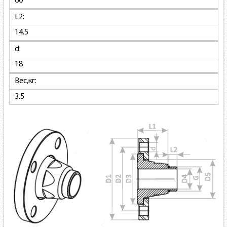
60
L2:
14.5
d:
18
Вес,кг:
3.5