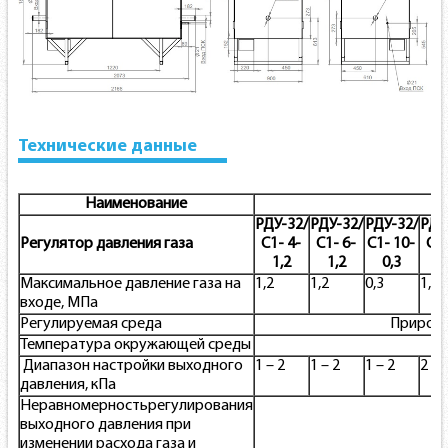
Технические данные
Наименование
РДУ-32/
РДУ-32/
РДУ-32/
РДУ
Регулятор давления газа
С1- 4-
С1- 6-
С1- 10-
С2-
1,2
1,2
0,3
1
Максимальное давление газа на
1,2
1,2
0,3
1,2
входе, МПа
Регулируемая среда
Природн
Температура окружающей среды
Диапазон настройки выходного
1 – 2
1 – 2
1 – 2
2 – 
давления, кПа
Неравномерностьрегулирования
выходного давления при
изменении расхода газа и