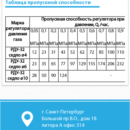
Таблица пропускной способности
Пропускная способность регулятора при в
Марка
давлении,
Q
,
/час.
регулятора
0,05
0,1
0,2
0,3
0,4
0,5
0,6
0,7
0,8
0,9
1
давления
газа
МПа
МПа
МПа
МПа
МПа
МПа
МПа
МПа
МПа
МПа
М
РДУ-32
12
23
31
43
52
62
72
85
100
110
1
седло ø4
РДУ-32
23
35
65
77
97
129
155
174
206
232
2
седло ø6
РДУ-32
28
50
90
124
-
седло ø10
г. Санкт-Петербург
Большой пр В.О., дом 18
литера А офис 314